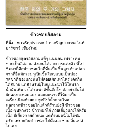
ข้าวซอยอิสลาม
ที่ตั้ง：
ซ.เจริญประเทศ 1 ถ.เจริญประเทศ ไนท์
บาร์ซาร์ เชียงใหม่
ข้าวซอยสูตรอิสลามแท้ๆ แน่นอน เพราะคน
ขายเป็นอิสลาม สังเกตได้จากการแต่งตัว ที่ไป
ชิมมาก็คือข้าวซอยไก่ที่หั่นเป็นชิ้นลูกเต๋าแปลก
จากที่อื่นมักจะมาเป็นชิ้นใหญ่แบบเป็นน่อง
รสชาติของแกงนั้นไม่ค่อยเผ็ดเท่าไหร่ เด็กกิน
ได้สบาย แต่สำหรับผู้ใหญ่แนะนำให้ใส่พริก
น้ำมันเพิ่ม จะได้รสชาติขึ้นอีกโข อ๋ออย่าลืมใส่
ผักดองกะหอมแดง และมะนาวที่ให้มาเป็น
เครื่องเคียงด้วยล่ะ พูดถึงก็น้ำลายไหล
นอกจากข้าวซอยไก่แล้วที่ร้านยังมี ข้าวซอย
เนื้อ ซุปหางวัว ข้าวหมกไก่ ก๋วยเตี๋ยวแกงไก่หรือ
เนื้อ มีเกี๊ยวซอยด้วยนะ แต่ทั้งหมดนี้ไม่ได้ชิม
ครับ เพราะกินข้าวซอยไปตั้งสองชาม อิ่มแปล้
ไปเลย