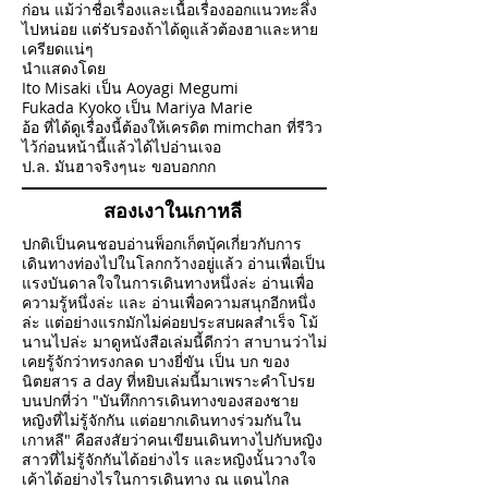
ก่อน แม้ว่าชื่อเรื่องและเนื้อเรื่องออกแนวทะลึ่ง
ไปหน่อย แต่รับรองถ้าได้ดูแล้วต้องฮาและหาย
เครียดแน่ๆ
นำแสดงโดย
Ito Misaki เป็น Aoyagi Megumi
Fukada Kyoko เป็น Mariya Marie
อ้อ ที่ได้ดูเรื่องนี้ต้องให้เครดิต mimchan ที่รีวิว
ไว้ก่อนหน้านี้แล้วได้ไปอ่านเจอ
ป.ล. มันฮาจริงๆนะ ขอบอกกก
สองเงาในเกาหลี
ปกติเป็นคนชอบอ่านพ็อกเก็ตบุ้คเกี่ยวกับการ
เดินทางท่องไปในโลกกว้างอยู่แล้ว อ่านเพื่อเป็น
แรงบันดาลใจในการเดินทางหนึ่งล่ะ อ่านเพื่อ
ความรู้หนึ่งล่ะ และ อ่านเพื่อความสนุกอีกหนึ่ง
ล่ะ แต่อย่างแรกมักไม่ค่อยประสบผลสำเร็จ โม้
นานไปล่ะ มาดูหนังสือเล่มนี้ดีกว่า สาบานว่าไม่
เคยรู้จักว่าทรงกลด บางยี่ขัน เป็น บก ของ
นิตยสาร a day ที่หยิบเล่มนี้มาเพราะคำโปรย
บนปกที่ว่า "บันทึกการเดินทางของสองชาย
หญิงที่ไม่รู้จักกัน แต่อยากเดินทางร่วมกันใน
เกาหลี" คือสงสัยว่าคนเขียนเดินทางไปกับหญิง
สาวที่ไม่รู้จักกันได้อย่างไร และหญิงนั้นวางใจ
เค้าได้อย่างไรในการเดินทาง ณ แดนไกล